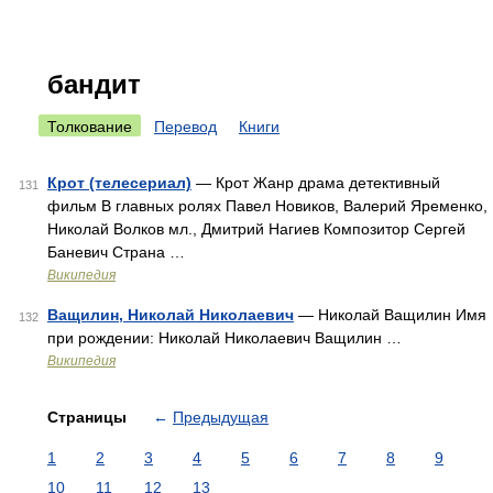
бандит
Толкование
Перевод
Книги
Крот (телесериал)
— Крот Жанр драма детективный
131
фильм В главных ролях Павел Новиков, Валерий Яременко,
Николай Волков мл., Дмитрий Нагиев Композитор Сергей
Баневич Страна …
Википедия
Ващилин, Николай Николаевич
— Николай Ващилин Имя
132
при рождении: Николай Николаевич Ващилин …
Википедия
Страницы
←
Предыдущая
1
2
3
4
5
6
7
8
9
10
11
12
13